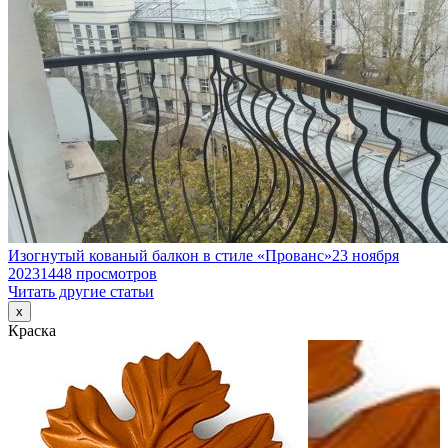
Изогнутый кованый балкон в стиле «Прованс»
23 ноября
2023
1448 просмотров
Читать другие статьи
x
Краска