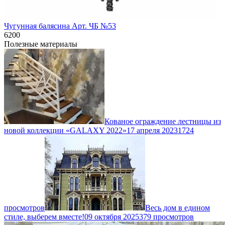
Чугунная балясина Арт. ЧБ №53
6200
Полезные материалы
Кованое ограждение лестницы из
новой коллекции «GALAXY 2022»
17 апреля 2023
1724
просмотров
Весь дом в едином
стиле, выберем вместе!
09 октября 2025
379 просмотров